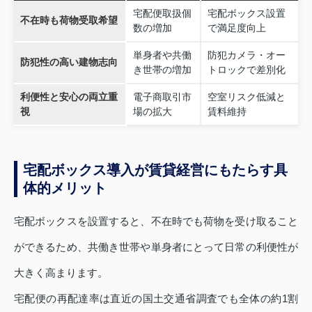
宅配便取扱個
宅配ボックス設置
不在時も荷物受取希望
数の増加
で満足度向上
単身者や共働
防犯カメラ・オー
防犯性の高い建物志向
き世帯の増加
トロックで差別化
利便性と安心の両立重
電子商取引市
空室リスク低減と
視
場の拡大
賃料維持
宅配ボックス導入が賃貸経営にもたらす具
体的メリット
宅配ボックスを設置すると、不在時でも荷物を受け取ること
ができるため、共働き世帯や単身者にとって日常の利便性が
大きく高まります。
宅配便の再配達率は直近の国土交通省調査でも全体の約1割