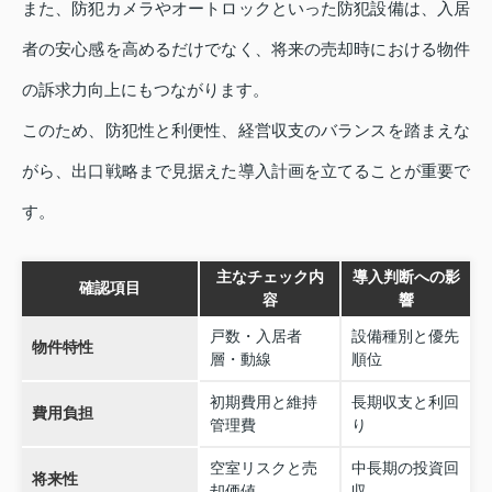
また、防犯カメラやオートロックといった防犯設備は、入居
者の安心感を高めるだけでなく、将来の売却時における物件
の訴求力向上にもつながります。
このため、防犯性と利便性、経営収支のバランスを踏まえな
がら、出口戦略まで見据えた導入計画を立てることが重要で
す。
主なチェック内
導入判断への影
確認項目
容
響
戸数・入居者
設備種別と優先
物件特性
層・動線
順位
初期費用と維持
長期収支と利回
費用負担
管理費
り
空室リスクと売
中長期の投資回
将来性
却価値
収