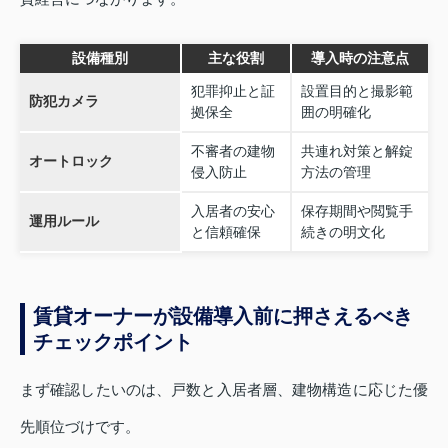
設備種別
主な役割
導入時の注意点
犯罪抑止と証
設置目的と撮影範
防犯カメラ
拠保全
囲の明確化
不審者の建物
共連れ対策と解錠
オートロック
侵入防止
方法の管理
入居者の安心
保存期間や閲覧手
運用ルール
と信頼確保
続きの明文化
賃貸オーナーが設備導入前に押さえるべき
チェックポイント
まず確認したいのは、戸数と入居者層、建物構造に応じた優
先順位づけです。