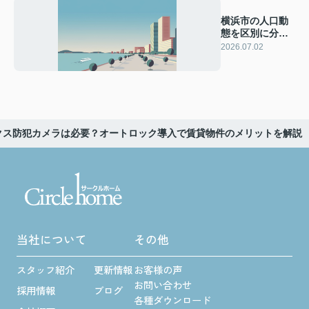
横浜市の人口動
態を区別に分
析！賃貸ニーズ
2026.07.02
と物件購入の判
断材料を解説
クス防犯カメラは必要？オートロック導入で賃貸物件のメリットを解説
当社について
その他
スタッフ紹介
更新情報
お客様の声
お問い合わせ
採用情報
ブログ
各種ダウンロード