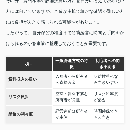
その分、賃料水準や設備投資の方針を自分の考えで決めたい
方には向いていますが、本業が多忙で細かな確認が難しい方
には負担が大きく感じられる可能性があります。
したがって、自分がどの程度まで賃貸経営に時間と手間をか
けられるのかを事前に整理しておくことが重要です。
一般管理方式の特
初心者への向
項目
徴
き不向き
入居者から所有者
収益性重視な
賃料収入の扱い
へ直接入金
ら向きやすい
空室・賃料下落を
リスク許容度
リスク負担
所有者が負担
が必要
経営判断は所有者
時間確保でき
業務の関与度
が主体
る人向き