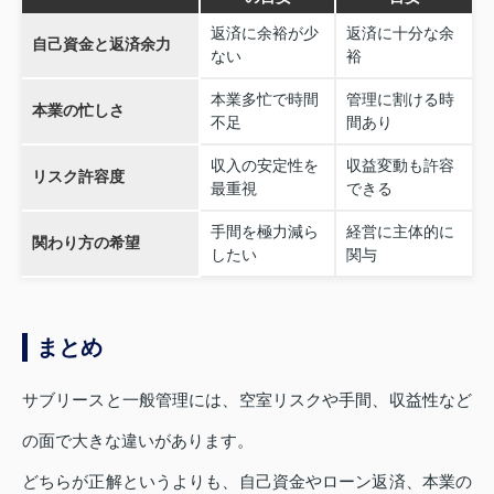
返済に余裕が少
返済に十分な余
自己資金と返済余力
ない
裕
本業多忙で時間
管理に割ける時
本業の忙しさ
不足
間あり
収入の安定性を
収益変動も許容
リスク許容度
最重視
できる
手間を極力減ら
経営に主体的に
関わり方の希望
したい
関与
まとめ
サブリースと一般管理には、空室リスクや手間、収益性など
の面で大きな違いがあります。
どちらが正解というよりも、自己資金やローン返済、本業の