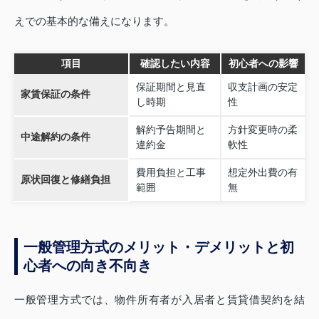
えでの基本的な備えになります。
項目
確認したい内容
初心者への影響
保証期間と見直
収支計画の安定
家賃保証の条件
し時期
性
解約予告期間と
方針変更時の柔
中途解約の条件
違約金
軟性
費用負担と工事
想定外出費の有
原状回復と修繕負担
範囲
無
一般管理方式のメリット・デメリットと初
心者への向き不向き
一般管理方式では、物件所有者が入居者と賃貸借契約を結