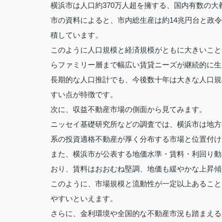
横浜市は人口約370万人超を擁する、国内有数の大
市の資料によると、市内総生産は約14兆円台と政
積しています。
このように人口規模と経済規模がともに大きいこと
らファミリー層まで幅広い賃貸ニーズが継続的に生
長期的な人口推計でも、今後数十年は大きな人口規
すい点が特徴です。
次に、収益不動産市場の側面から見てみます。
ニッセイ基礎研究所などの調査では、横浜市は地方
系の投資適格不動産が厚く分布する市場と位置付け
また、横浜市が公表する地価水準・賃料・利回り動
おり、賃料はおおむね堅調、地価も緩やかな上昇傾
このように、市場規模と流動性が一定以上あること
やすいといえます。
さらに、金利環境や全国的な不動産市況も踏まえる