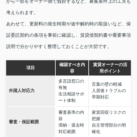
がら一部をオーナー側で負担するなど、募集条件上の工夫も
考えられます。
あわせて、更新料の発生時期や途中解約時の取扱いなど、保
証委託契約の条項を事前に確認し、賃貸借契約書や重要事項
説明で分かりやすく整理しておくことが大切です。
確認すべき内
賃貸オーナーの活
項目
容
用ポイント
多言語窓口の
言葉の壁の軽減
有無
外国人対応力
入居後トラブルの
生活相談サポ
早期対応
ート体制
審査基準の内
家賃回収リスクの
容
把握
審査・保証範囲
滞納・退去時
自主管理部分の明
対応範囲
確化