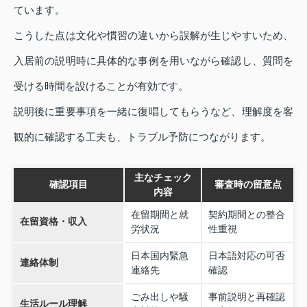
ています。
こうした点は文化や慣習の違いから誤解が生じやすいため、
入居前の説明時に具体的な事例を用いながら確認し、質問を
受ける時間を設けることが有効です。
説明後に重要事項を一緒に復唱してもらうなど、理解度を客
観的に確認する工夫も、トラブル予防につながります。
主なチェック
確認項目
審査時の留意点
内容
在留期間と就
契約期間との整合
在留資格・収入
労状況
性重視
日本国内緊急
日本語対応の可否
連絡体制
連絡先
確認
ごみ出しや騒
事前説明と再確認
生活ルール理解