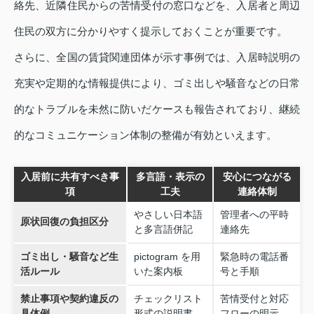
絡先、近隣住民からの苦情受付の窓口などを、入居者と周辺
住民の双方に分かりやすく提示しておくことが重要です。
さらに、全国の賃貸関連団体が示す事例では、入居時説明の
充実や定期的な情報提供により、ゴミ出しや騒音などの日常
的なトラブルを未然に防いだケースも報告されており、継続
的なコミュニケーション体制の整備が有効といえます。
入居前に共有すべき事
多言語・表示の
安心につながる
項
工夫
連絡体制
やさしい日本語
管理者への平時
原状回復の負担区分
と多言語併記
連絡先
ゴミ出し・騒音など生
pictogram を用
緊急時の電話番
活ルール
いた案内板
号と手順
禁止事項や契約違反の
チェックリスト
苦情受付と対応
具体例
形式の説明書
フローの明示