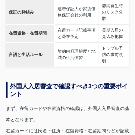
滞納発生時
連帯保証人か家賃債
保証の枠組み
のリスク分
務保証会社の利用
散
在留カード記載事項
長期入居の
在留資格・在留期間
と滞在予定
見込み把握
トラブル予
契約内容理解度と地
言語と生活ルール
防の事前説
域の生活慣習
明
外国人入居審査で確認すべき3つの重要ポイ
ント
まず、在留カードや在留資格の確認は、外国人入居審査の基
本となります。
在留カードには氏名・住所・在留資格・在留期間などが記載