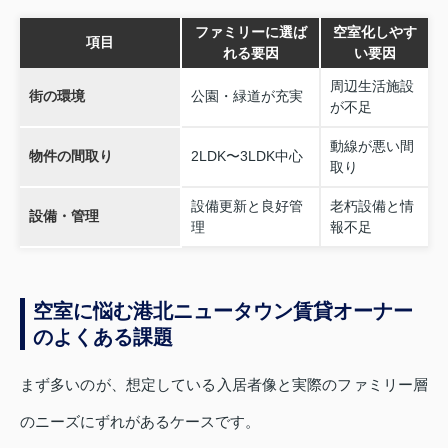
ファミリーに選ば
空室化しやす
項目
れる要因
い要因
周辺生活施設
街の環境
公園・緑道が充実
が不足
動線が悪い間
物件の間取り
2LDK〜3LDK中心
取り
設備更新と良好管
老朽設備と情
設備・管理
理
報不足
空室に悩む港北ニュータウン賃貸オーナー
のよくある課題
まず多いのが、想定している入居者像と実際のファミリー層
のニーズにずれがあるケースです。