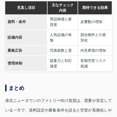
主なチェック
見直し項目
期待できる効果
内容
周辺相場と家
賃料・条件
反響数の増加
賃差
人気設備の有
競合物件との差
設備内容
無
別化
募集広告
写真枚数と質
内見希望の増加
提案力と対応
長期空室リスク
管理体制
速度
低減
まとめ
港北ニュータウンのファミリー向け賃貸は、需要が安定して
いる一方で、賃料設定や募集条件を誤ると空室が長期化しや