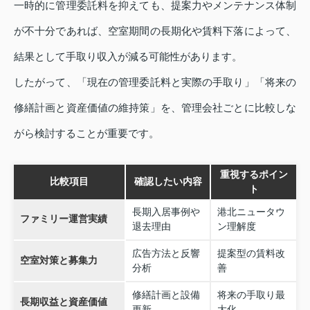
一時的に管理委託料を抑えても、提案力やメンテナンス体制
が不十分であれば、空室期間の長期化や賃料下落によって、
結果として手取り収入が減る可能性があります。
したがって、「現在の管理委託料と実際の手取り」「将来の
修繕計画と資産価値の維持策」を、管理会社ごとに比較しな
がら検討することが重要です。
重視するポイン
比較項目
確認したい内容
ト
長期入居事例や
港北ニュータウ
ファミリー運営実績
退去理由
ン理解度
広告方法と反響
提案型の賃料改
空室対策と募集力
分析
善
修繕計画と設備
将来の手取り最
長期収益と資産価値
更新
大化