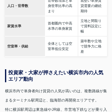
世帯数増加と単
底堅い単身賃
人口・世帯数
身世帯比率の高
貸需要の継続
まり
期待
立地と間取り
首都圏内で中高
家賃水準
で賃料設定に
水準の単身家賃
幅
築年数や立地
全体としては空
空室率・供給
で競争力に格
室率低位安定
差
投資家・大家が押さえたい横浜市内の人気
エリア動向
横浜市内で単身者向け賃貸の人気が高いのは、複数路線が集
まるターミナル駅周辺と、臨海部の再開発エリアです。
特に横浜駅周辺は東急線やJR線、市営地下鉄などが乗り入