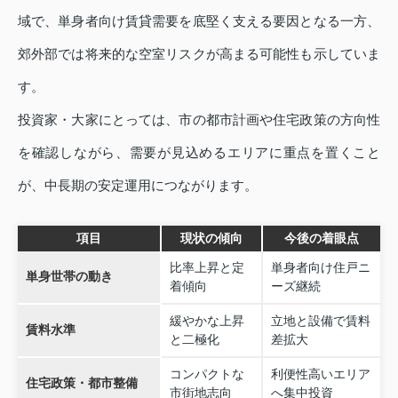
域で、単身者向け賃貸需要を底堅く支える要因となる一方、
郊外部では将来的な空室リスクが高まる可能性も示していま
す。
投資家・大家にとっては、市の都市計画や住宅政策の方向性
を確認しながら、需要が見込めるエリアに重点を置くこと
が、中長期の安定運用につながります。
項目
現状の傾向
今後の着眼点
比率上昇と定
単身者向け住戸ニ
単身世帯の動き
着傾向
ーズ継続
緩やかな上昇
立地と設備で賃料
賃料水準
と二極化
差拡大
コンパクトな
利便性高いエリア
住宅政策・都市整備
市街地志向
へ集中投資