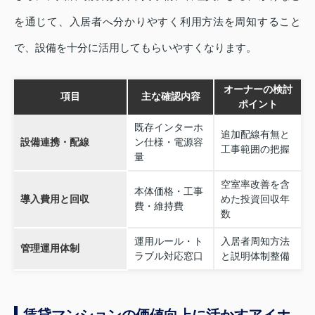
を通じて、入居者へ分かりやすく利用方法を周知すること
で、設備を十分に活用してもらいやすくなります。
オーナーの検討
項目
主な確認内容
ポイント
既存インターホ
追加配線有無と
設備連携・配線
ン仕様・電源容
工事範囲の把握
量
空室率改善を含
本体価格・工事
導入費用と回収
めた投資回収年
費・維持費
数
運用ルール・ト
入居者周知方法
管理運用体制
ラブル対応窓口
と説明体制整備
賃貸マンションの価値向上に活かすアイホ