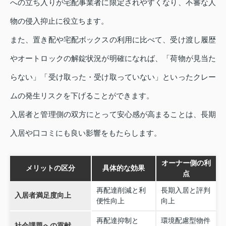
への立ち入りが宅配事業者に限定されやすくなり、不審な人
物の侵入抑止に役立ちます。
また、置き配や宅配ボックスの利用に比べて、受け渡し履歴
やオートロックの解錠状況が明確になれば、「荷物が見当た
らない」「受け取った・受け取っていない」といったクレー
ムの発生リスクを下げることができます。
入居者と管理側の双方にとって安心感が高まることは、長期
入居や口コミにも良い影響をもたらします。
オーナー側の利
メリットの区分
具体的な効果
点
再配達削減と利
長期入居と評判
入居者満足度向上
便性向上
向上
再配達抑制と
環境配慮型物件
社会課題への貢献