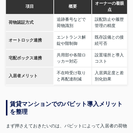
オーナーの着眼
項目
概要
点
追跡番号などで
誤配防止や履歴
荷物認証方式
荷物識別
管理の精度
エントランス解
既存設備との接
オートロック連携
錠や階制御
続可否
共用部や各階ロ
設置場所と導入
宅配ボックス連携
ッカー対応
コスト
不在時受け取り
入居満足度と差
入居者メリット
と再配達削減
別化効果
賃貸マンションでのパビット導入メリット
を整理
まず押さえておきたいのは、パビットによって入居者の荷物