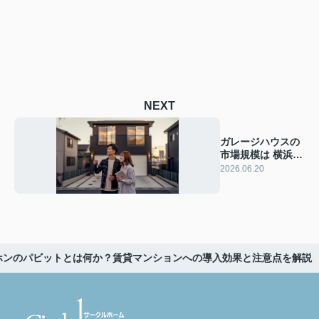
NEXT
ガレージハウスの
市場規模は 横浜市
での将来性と需要
2026.06.20
動向を解説
ホンのパビットとは何か？賃貸マンションへの導入効果と注意点を解説