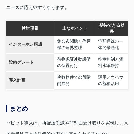
ニーズに応えやすくなります。
期待できる効
検討項目
主なポイント
果
集合玄関機と住戸
宅配導線の一
インターホン構成
機の連携整理
体的最適化
荷物認証連動設備
空室抑制と賃
設備グレード
の位置付け
料水準維持
複数物件での段階
運用ノウハウ
導入計画
的展開
の蓄積活用
まとめ
パビット導入は、再配達削減や非対面受け取りを実現し、入
居者満足度と物件価値の両方を高められる設備です。