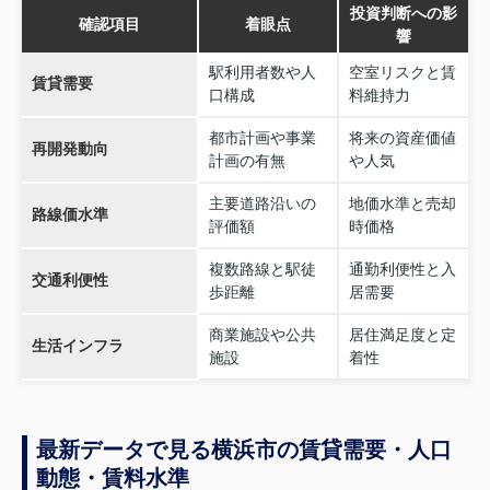
投資判断への影
確認項目
着眼点
響
駅利用者数や人
空室リスクと賃
賃貸需要
口構成
料維持力
都市計画や事業
将来の資産価値
再開発動向
計画の有無
や人気
主要道路沿いの
地価水準と売却
路線価水準
評価額
時価格
複数路線と駅徒
通勤利便性と入
交通利便性
歩距離
居需要
商業施設や公共
居住満足度と定
生活インフラ
施設
着性
最新データで見る横浜市の賃貸需要・人口
動態・賃料水準