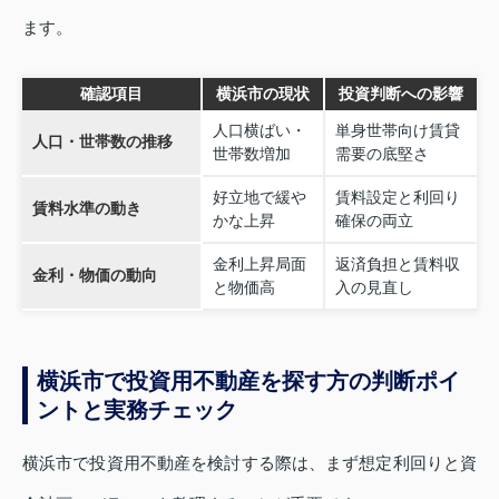
ます。
確認項目
横浜市の現状
投資判断への影響
人口横ばい・
単身世帯向け賃貸
人口・世帯数の推移
世帯数増加
需要の底堅さ
好立地で緩や
賃料設定と利回り
賃料水準の動き
かな上昇
確保の両立
金利上昇局面
返済負担と賃料収
金利・物価の動向
と物価高
入の見直し
横浜市で投資用不動産を探す方の判断ポイ
ントと実務チェック
横浜市で投資用不動産を検討する際は、まず想定利回りと資