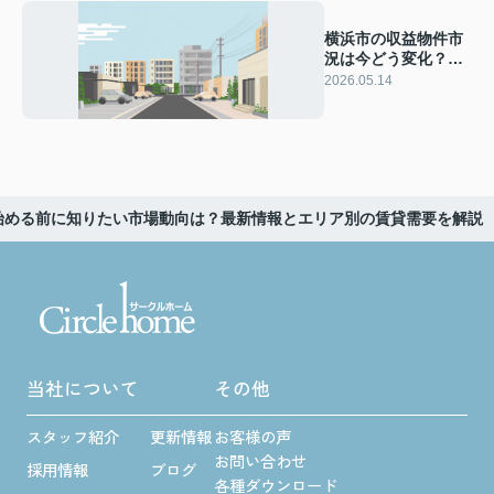
横浜市の収益物件市
況は今どう変化？空
室率推移から見る投
2026.05.14
資判断のポイント
始める前に知りたい市場動向は？最新情報とエリア別の賃貸需要を解説
当社について
その他
スタッフ紹介
更新情報
お客様の声
お問い合わせ
採用情報
ブログ
各種ダウンロード