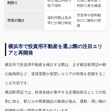
好立地は利回り
立地と築年数で
利回り
低下傾向
利回り差を確認
空室率や賃料動
成約件数は高水
市況の強さ
向の二極化の把
準だが伸び鈍化
握
横浜市で投資用不動産を選ぶ際の注目エリ
アと再開発
横浜市で投資用不動産を検討する際は、まず横浜駅周辺や都
心臨海部など、賃貸需要が底堅いエリアの特徴を把握するこ
とが大切です。
横浜駅周辺では、鉄道各線が集中する交通結節点としての役
割に加え、駅ビルや商業施設の集積が進み、通勤・買い物の
利便性が高い環境が形成されています。