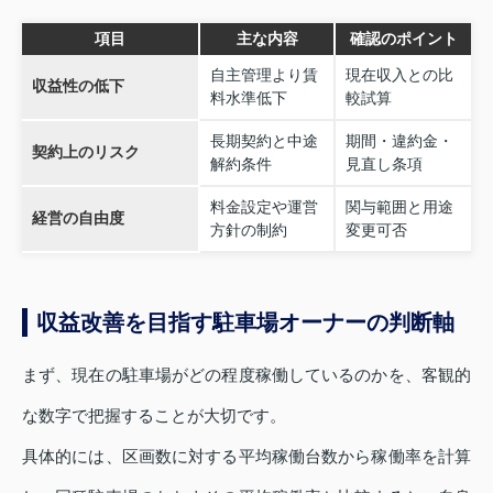
項目
主な内容
確認のポイント
自主管理より賃
現在収入との比
収益性の低下
料水準低下
較試算
長期契約と中途
期間・違約金・
契約上のリスク
解約条件
見直し条項
料金設定や運営
関与範囲と用途
経営の自由度
方針の制約
変更可否
収益改善を目指す駐車場オーナーの判断軸
まず、現在の駐車場がどの程度稼働しているのかを、客観的
な数字で把握することが大切です。
具体的には、区画数に対する平均稼働台数から稼働率を計算