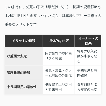
このように、短期の手取り額だけでなく、長期の資産戦略や
土地活用計画と両立しやすい点も、駐車場サブリース導入の
重要なメリットです。
オーナーへの
メリットの種類
具体的な内容
効果
毎月の収入変
固定賃料で空区画
収益面の安定
動が小さくな
リスク軽減
る
募集・集金・クレ
手間削減と時
管理負担の軽減
ーム対応の外部化
間確保
低投資で土地活用
資産戦略と収
中長期運用の柔軟性
と将来転用
入安定の両立