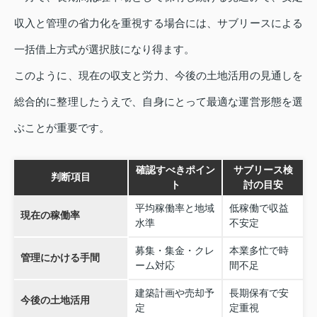
収入と管理の省力化を重視する場合には、サブリースによる
一括借上方式が選択肢になり得ます。
このように、現在の収支と労力、今後の土地活用の見通しを
総合的に整理したうえで、自身にとって最適な運営形態を選
ぶことが重要です。
確認すべきポイン
サブリース検
判断項目
ト
討の目安
平均稼働率と地域
低稼働で収益
現在の稼働率
水準
不安定
募集・集金・クレ
本業多忙で時
管理にかける手間
ーム対応
間不足
建築計画や売却予
長期保有で安
今後の土地活用
定
定重視