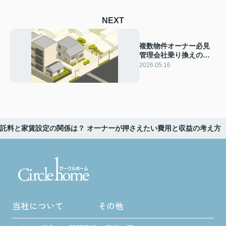
NEXT
複数物件オーナー必見
管理会社乗り換えの手
順は 自主管理からの切
2026.05.16
替で失敗しない流れを
解説
託料と家賃設定の関係は？ オーナーが押さえたい費用と収益の考え方
当社について
その他