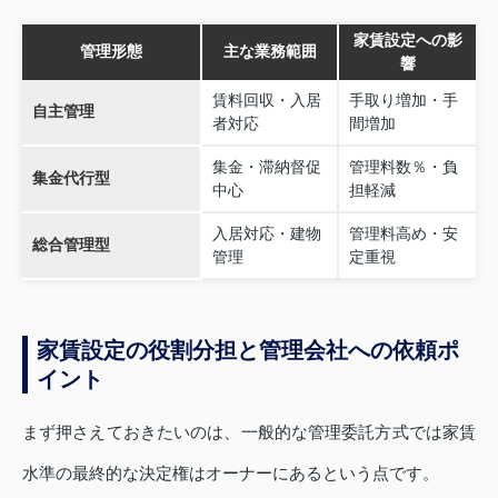
家賃設定への影
管理形態
主な業務範囲
響
賃料回収・入居
手取り増加・手
自主管理
者対応
間増加
集金・滞納督促
管理料数％・負
集金代行型
中心
担軽減
入居対応・建物
管理料高め・安
総合管理型
管理
定重視
家賃設定の役割分担と管理会社への依頼ポ
イント
まず押さえておきたいのは、一般的な管理委託方式では家賃
水準の最終的な決定権はオーナーにあるという点です。