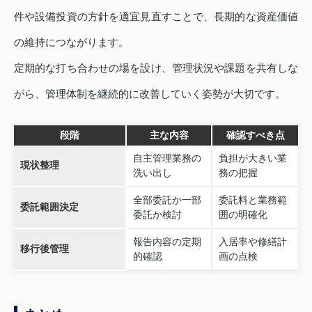
件や設備投資の方針を適宜見直すことで、長期的な資産価値
の維持につながります。
定期的な打ち合わせの場を設け、管理状況や課題を共有しな
がら、管理体制を継続的に改善していく姿勢が大切です。
段階
主な内容
確認すべき点
自主管理業務の
負担が大きい業
現状整理
洗い出し
務の把握
全部委託か一部
委託料と業務範
委託範囲決定
委託か検討
囲の明確化
報告内容の定期
入居率や修繕計
移行後管理
的確認
画の点検