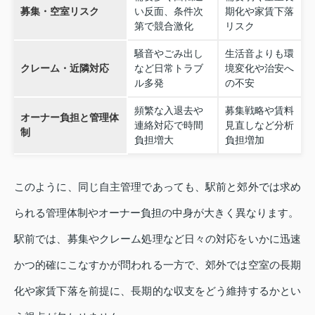
募集・空室リスク
い反面、条件次
期化や家賃下落
第で競合激化
リスク
騒音やごみ出し
生活音よりも環
クレーム・近隣対応
など日常トラブ
境変化や治安へ
ル多発
の不安
頻繁な入退去や
募集戦略や賃料
オーナー負担と管理体
連絡対応で時間
見直しなど分析
制
負担増大
負担増加
このように、同じ自主管理であっても、駅前と郊外では求め
られる管理体制やオーナー負担の中身が大きく異なります。
駅前では、募集やクレーム処理など日々の対応をいかに迅速
かつ的確にこなすかが問われる一方で、郊外では空室の長期
化や家賃下落を前提に、長期的な収支をどう維持するかとい