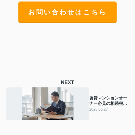
お問い合わせはこちら
NEXT
賃貸マンションオー
ナー必見の相続税対
策！リスクを抑え資
2026.06.27
産を守る考え方