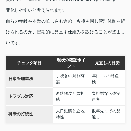
変化しやすいと考えられます。
自らの年齢や本業の忙しさも含め、今後も同じ管理体制を続
けられるのか、定期的に見直す仕組みを設けることが望まし
いです。
現状の確認ポイ
チェック項目
見直しの目安
ント
手続きの漏れ有
年に1回の総点
日常管理業務
無
検
連絡頻度と負担
負担増なら体制
トラブル対応
感
再考
人口動態と立地
数年先までの見
将来の持続性
特性
通し