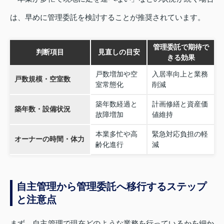
は、早めに管理委託を検討することが推奨されています。
管理委託で期待で
判断項目
見直しの目安
きる効果
戸数増加や空
入居率向上と業務
戸数規模・空室数
室常態化
削減
築年数経過と
計画修繕と資産価
築年数・設備状況
故障増加
値維持
本業多忙や高
緊急対応負担の軽
オーナーの時間・体力
齢化進行
減
自主管理から管理委託へ移行するステップ
と注意点
まず、自主管理で現在どのような業務を行っているかを細か