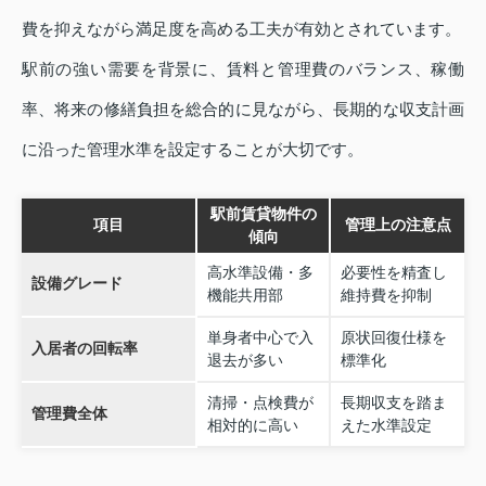
費を抑えながら満足度を高める工夫が有効とされています。
駅前の強い需要を背景に、賃料と管理費のバランス、稼働
率、将来の修繕負担を総合的に見ながら、長期的な収支計画
に沿った管理水準を設定することが大切です。
駅前賃貸物件の
項目
管理上の注意点
傾向
高水準設備・多
必要性を精査し
設備グレード
機能共用部
維持費を抑制
単身者中心で入
原状回復仕様を
入居者の回転率
退去が多い
標準化
清掃・点検費が
長期収支を踏ま
管理費全体
相対的に高い
えた水準設定