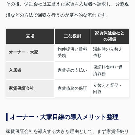
その後、保証会社は立替えた家賃を入居者へ請求し、分割返
済などの方法で回収を行うのが基本的な流れです。
家賃保証会社と
立場
主な役割
の関係
物件提供と賃料
滞納時の立替え
オーナー・大家
受領
依頼
保証料負担と返
入居者
家賃等の支払い
済義務
立替えと督促・
家賃保証会社
家賃債務の保証
回収
オーナー・大家目線の導入メリット整理
家賃保証会社を導入する大きな理由として、まず家賃滞納リ