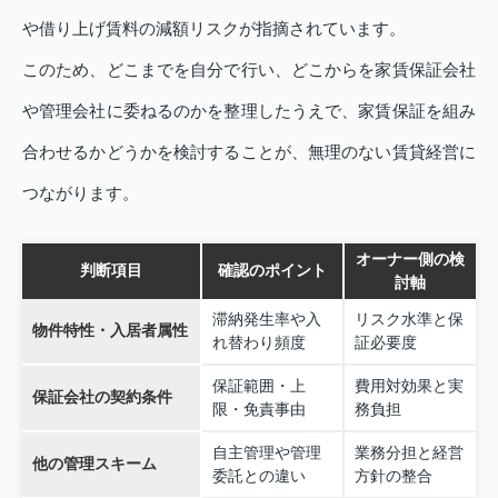
や借り上げ賃料の減額リスクが指摘されています。
このため、どこまでを自分で行い、どこからを家賃保証会社
や管理会社に委ねるのかを整理したうえで、家賃保証を組み
合わせるかどうかを検討することが、無理のない賃貸経営に
つながります。
オーナー側の検
判断項目
確認のポイント
討軸
滞納発生率や入
リスク水準と保
物件特性・入居者属性
れ替わり頻度
証必要度
保証範囲・上
費用対効果と実
保証会社の契約条件
限・免責事由
務負担
自主管理や管理
業務分担と経営
他の管理スキーム
委託との違い
方針の整合