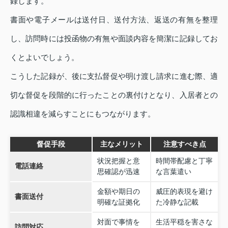
録します。
書面や電子メールは送付日、送付方法、返送の有無を整理
し、訪問時には投函物の有無や面談内容を簡潔に記録してお
くとよいでしょう。
こうした記録が、後に支払督促や明け渡し請求に進む際、適
切な督促を段階的に行ったことの裏付けとなり、入居者との
認識相違を減らすことにもつながります。
督促手段
主なメリット
注意すべき点
状況把握と意
時間帯配慮と丁寧
電話連絡
思確認が迅速
な言葉遣い
金額や期日の
威圧的表現を避け
書面送付
明確な証拠化
た冷静な記載
対面で事情を
生活平穏を害さな
訪問対応