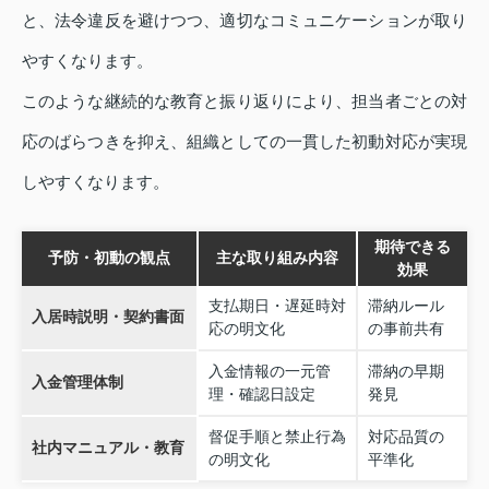
と、法令違反を避けつつ、適切なコミュニケーションが取り
やすくなります。
このような継続的な教育と振り返りにより、担当者ごとの対
応のばらつきを抑え、組織としての一貫した初動対応が実現
しやすくなります。
期待できる
予防・初動の観点
主な取り組み内容
効果
支払期日・遅延時対
滞納ルール
入居時説明・契約書面
応の明文化
の事前共有
入金情報の一元管
滞納の早期
入金管理体制
理・確認日設定
発見
督促手順と禁止行為
対応品質の
社内マニュアル・教育
の明文化
平準化