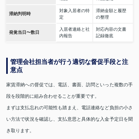
対象入居者の特
滞納金額と履歴
滞納判明時
定
の整理
入居者連絡と社
対応内容の文書
発覚当日〜数日
内報告
記録徹底
管理会社担当者が行う適切な督促手段と注
意点
家賃滞納への督促では、電話、書面、訪問といった複数の手
段を段階的に組み合わせることが重要です。
まずは支払忘れの可能性も踏まえ、電話連絡など負担の小さ
い方法で状況を確認し、支払意思と具体的な入金予定日を聞
き取ります。