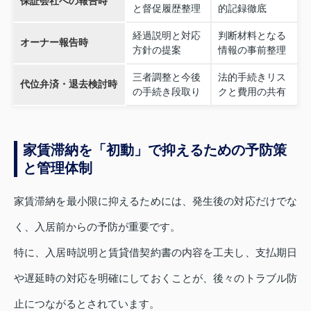
保証会社への報告時
と督促履歴整理
的記録徹底
経過説明と対応
判断材料となる
オーナー報告時
方針の提案
情報の事前整理
三者調整と今後
法的手続きリス
代位弁済・退去検討時
の手続き段取り
クと費用の共有
家賃滞納を「初動」で抑えるための予防策
と管理体制
家賃滞納を最小限に抑えるためには、発生後の対応だけでな
く、入居前からの予防が重要です。
特に、入居時説明と賃貸借契約書の内容を工夫し、支払期日
や遅延時の対応を明確にしておくことが、後々のトラブル防
止につながるとされています。