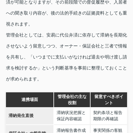
済が可能となりますが、その前段階での督促履歴や、入居者
への聞き取り内容が、後の法的手続きの証拠資料としても重
視されます。
管理会社としては、安易に代位弁済に依存して滞納を長期化
させないよう留意しつつ、オーナー・保証会社と三者で情報
を共有し、「いつまでに支払いがなければ退去や明け渡し請
求を検討するか」という判断基準を事前に整理しておくこと
が求められます。
管理会社の主な
留意すべきポイ
連携場面
役割
ント
滞納状況把握と
契約条項と報告
滞納発生直後
保証内容確認
期限の再確認
滞納報告書作成
事実関係の客観