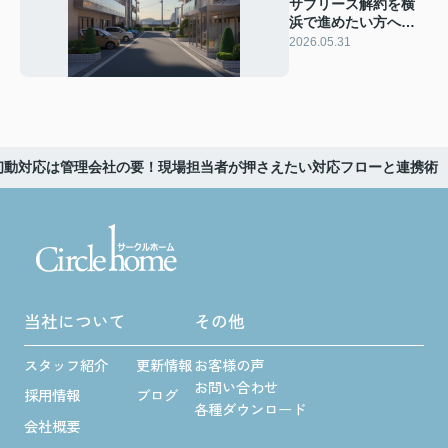
サブリース解約を横
浜で進めたい方へ？
手続きを円滑に進め
2026.05.31
る具体的な流れを解
説
初動対応は管理会社の要！現場担当者が押さえたい対応フローと連携術
当社について
その他
スタッフ紹介
更新情報
お客様の声
お問い合わせ
採用情報
ブログ
各種ダウンロード
会社概要