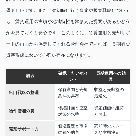
望ましいです。また、売却時に行う査定や販売戦略について
も、賃貸運用の実績や地域特性を踏まえた提案があるかどう
かを見ておくと安心です。このように、賃貸運用と売却サポ
ートの両面から伴走してくれる管理会社であれば、長期的な
資産形成において心強い存在になります。
確認したいポイ
長期運用への効
観点
ント
果
保有期間と売却
収益と売却益の
出口戦略の整理
条件の共有
最適化
修繕計画と空室
資産価値の維持
物件管理の質
対策の水準
と向上
価格査定と市場
売却時のスムー
売却サポート力
動向の助言
ズな意思決定