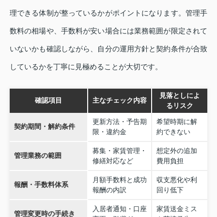
理できる体制が整っているかがポイントになります。管理手
数料の相場や、手数料が安い場合には業務範囲が限定されて
いないかも確認しながら、自分の運用方針と契約条件が合致
しているかを丁寧に見極めることが大切です。
見落としによ
確認項目
主なチェック内容
るリスク
更新方法・予告期
希望時期に解
契約期間・解約条件
限・違約金
約できない
募集・家賃管理・
想定外の追加
管理業務の範囲
修繕対応など
費用負担
月額手数料と成功
収支悪化や利
報酬・手数料体系
報酬の内訳
回り低下
入居者通知・口座
家賃送金ミス
管理変更時の手続き