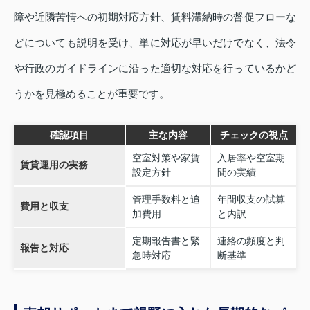
障や近隣苦情への初期対応方針、賃料滞納時の督促フローな
どについても説明を受け、単に対応が早いだけでなく、法令
や行政のガイドラインに沿った適切な対応を行っているかど
うかを見極めることが重要です。
確認項目
主な内容
チェックの視点
空室対策や家賃
入居率や空室期
賃貸運用の実務
設定方針
間の実績
管理手数料と追
年間収支の試算
費用と収支
加費用
と内訳
定期報告書と緊
連絡の頻度と判
報告と対応
急時対応
断基準