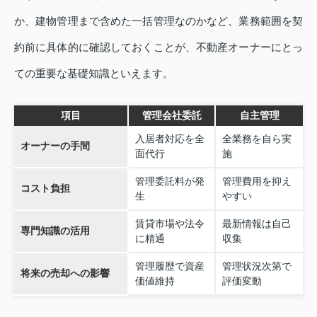
か、建物管理まで含めた一括管理なのかなど、業務範囲を契
約前に具体的に確認しておくことが、不動産オーナーにとっ
ての重要な基礎知識といえます。
項目
管理会社委託
自主管理
入居者対応を全
全業務を自ら実
オーナーの手間
面代行
施
管理委託料が発
管理費用を抑え
コスト負担
生
やすい
賃貸市場や法令
最新情報は自己
専門知識の活用
に精通
収集
管理履歴で資産
管理状況次第で
将来の売却への影響
価値維持
評価変動