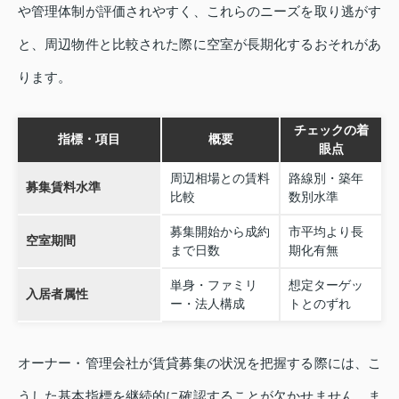
や管理体制が評価されやすく、これらのニーズを取り逃がす
と、周辺物件と比較された際に空室が長期化するおそれがあ
ります。
チェックの着
指標・項目
概要
眼点
周辺相場との賃料
路線別・築年
募集賃料水準
比較
数別水準
募集開始から成約
市平均より長
空室期間
まで日数
期化有無
単身・ファミリ
想定ターゲッ
入居者属性
ー・法人構成
トとのずれ
オーナー・管理会社が賃貸募集の状況を把握する際には、こ
うした基本指標を継続的に確認することが欠かせません。ま