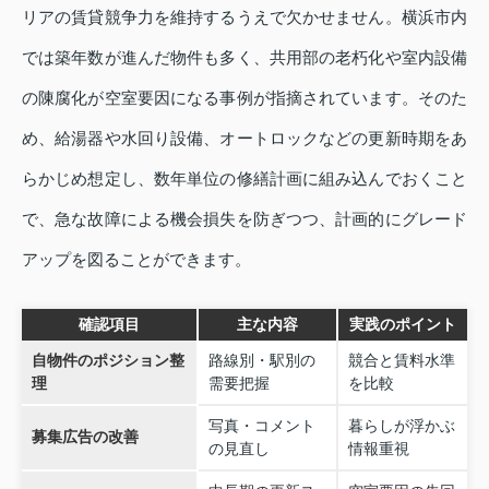
リアの賃貸競争力を維持するうえで欠かせません。横浜市内
では築年数が進んだ物件も多く、共用部の老朽化や室内設備
の陳腐化が空室要因になる事例が指摘されています。そのた
め、給湯器や水回り設備、オートロックなどの更新時期をあ
らかじめ想定し、数年単位の修繕計画に組み込んでおくこと
で、急な故障による機会損失を防ぎつつ、計画的にグレード
アップを図ることができます。
確認項目
主な内容
実践のポイント
自物件のポジション整
路線別・駅別の
競合と賃料水準
理
需要把握
を比較
写真・コメント
暮らしが浮かぶ
募集広告の改善
の見直し
情報重視