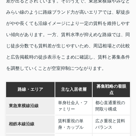
差が出るとされています。そのうえで、東急東横線やみなと
みらい線のように路線ブランド力が高いエリアでは、駅徒歩
がやや長くても沿線イメージにより一定の賃料を維持しやす
い傾向があります。一方、賃料水準が抑えめな路線では、同
じ徒歩分数でも賃料差が生じやすいため、周辺相場との比較
と広告掲載時の徒歩表示をこまめに確認し、賃料と募集条件
を調整していくことが空室抑制につながります。
募集戦略の着眼
路線・エリア
主な入居者層
点
単身社会人・フ
都心直通重視の
東急東横線沿線
ァミリー
間取り構成
賃料重視の単
広さ重視と賃料
相鉄本線沿線
身・カップル
バランス