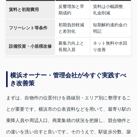
反響増加と早
賃料は小幅調整、
賃料と初期費用
期成約
礼金削減
初期負担軽減
短期解約違約金の
フリーレント等条件
と差別化
明記
募集力向上と
ネット無料や水回
設備投資・小規模改修
長期入居
り改善
横浜オーナー・管理会社が今すぐ実践すべ
き改善策
まずは、自物件の位置付けを路線別・エリア別に整理するこ
とが重要です。横浜市の公表資料などを用いて、最寄り駅の
乗降人員や周辺人口、商業集積の状況を把握し、競合物件と
の違いを洗い出すと良いです。そのうえで、駅徒歩分数、築