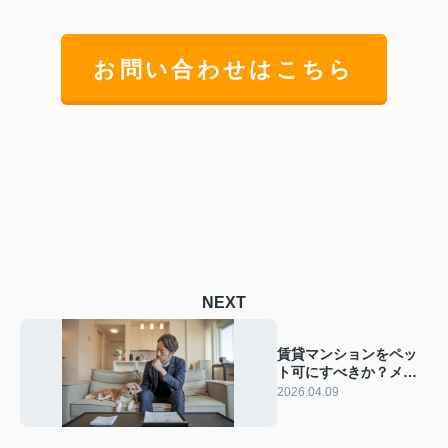
お問い合わせはこちら
NEXT
賃貸マンションをペッ
ト可にすべきか？メリ
ットとデメリットを整
2026.04.09
理して判断材料にする
方法