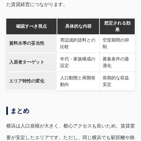
た賃貸経営につながります。
想定される効
確認すべき視点
具体的な内容
果
周辺成約賃料との
空室期間の抑
賃料水準の妥当性
比較
制
年代・家族構成の
募集条件の最
入居者ターゲット
設定
適化
人口動態と再開発
長期的な収益
エリア特性の変化
動向
安定
まとめ
横浜は人口規模が大きく、都心アクセスも良いため、賃貸需
要が安定したエリアです。ただし、同じ横浜でも駅距離や路