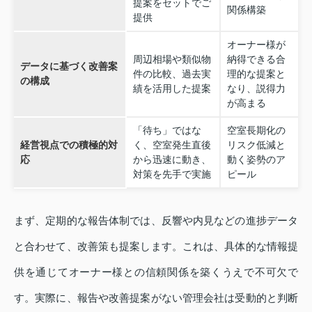
提案をセットでご
関係構築
提供
オーナー様が
周辺相場や類似物
納得できる合
データに基づく改善案
件の比較、過去実
理的な提案と
の構成
績を活用した提案
なり、説得力
が高まる
「待ち」ではな
空室長期化の
経営視点での積極的対
く、空室発生直後
リスク低減と
応
から迅速に動き、
動く姿勢のア
対策を先手で実施
ピール
まず、定期的な報告体制では、反響や内見などの進捗データ
と合わせて、改善策も提案します。これは、具体的な情報提
供を通じてオーナー様との信頼関係を築くうえで不可欠で
す。実際に、報告や改善提案がない管理会社は受動的と判断