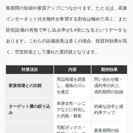
集期間の短縮や家賃アップにつながります。たとえば、高速
インターネット付き物件を希望する割合は極めて高く、また
防犯設備の有無で申し込み率が1.4倍になるというデータも
あります。これらの設備改善は多くの場合、投資対効果が高
く、空室対策として優れた選択肢となります。
対策項目
内容
期待効果
周辺相場を調査
問い合わせ数・
家賃相場との比較
し、価格のズレ
成約率の向上、
を修正
成約期間の短縮
単身女性・シニ
ターゲット層の絞り込
的確な訴求と成
アなどに特化し
み
約率アップ
た内装・募集
宅配ボックス・
募集期間の短