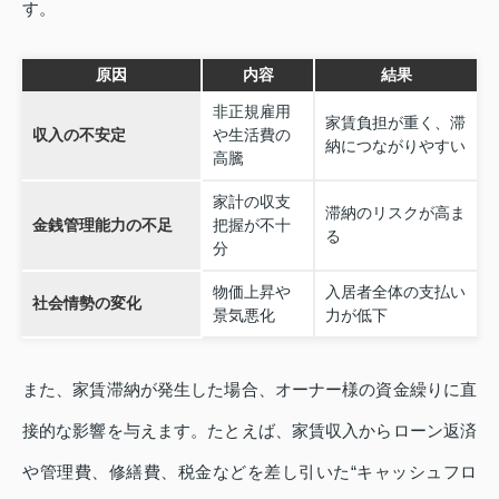
す。
原因
内容
結果
非正規雇用
家賃負担が重く、滞
収入の不安定
や生活費の
納につながりやすい
高騰
家計の収支
滞納のリスクが高ま
金銭管理能力の不足
把握が不十
る
分
物価上昇や
入居者全体の支払い
社会情勢の変化
景気悪化
力が低下
また、家賃滞納が発生した場合、オーナー様の資金繰りに直
接的な影響を与えます。たとえば、家賃収入からローン返済
や管理費、修繕費、税金などを差し引いた“キャッシュフロ