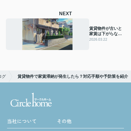
NEXT
賃貸物件が古いと
家賃は下がらない
のか？維持するコ
2026.03.22
ツや対策も紹介
ログ
賃貸物件で家賃滞納が発生したら？対応手順や予防策を紹介
当社について
その他