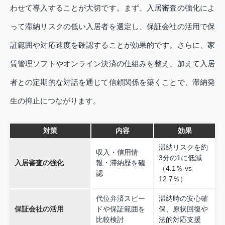
わせて導入することが大切です。まず、入居審査の強化によ
って滞納リスクの低い入居者を選定し、保証会社の活用で保
証範囲や対応速度を確認することが効果的です。さらに、家
賃管理ソフトやオンライン決済の仕組みを整え、加えて入居
者との定期的な対話を通じて信頼関係を築くことで、滞納発
生の抑止につながります。
対策
内容
効果
滞納リスクを約
収入・信用情
3分の1に低減
入居審査の強化
報・滞納歴を確
（4.1％ vs
認
12.7％）
代位弁済スピー
滞納時の安心確
保証会社の活用
ドや保証範囲を
保、原状回復や
比較検討
法的対応支援