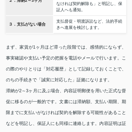
２．滞納2～3ヶ月
なければ契約解除も」と明記し、保
証人へも通知。
支払督促・明渡訴訟など、法的手続
３．支払がない場合
きへ進展を検討します。
まず、家賃が1ヶ月ほど滞った段階では、感情的にならず、
事実確認や支払い予定の把握を電話やメールで行います。こ
の際のやりとりは「対応履歴」として記録しておくことで、
のちの手続きで「誠実に対応した」証拠になります。
滞納が2～3ヶ月に及ぶ場合、内容証明郵便を用いた正式な督
促に移るのが一般的です。文書には滞納額、支払い期限、期
限までに支払いがなければ契約を解除する可能性があること
などを明記し、保証人にも同様に連絡します。内容証明は証