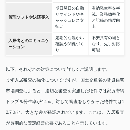
期日翌日の自動
滞納発生率を半
リマインドやキ
減、業務効率化
管理ソフトや決済導入
ャッシュレス支
と記録の精度向
払い
上
定期的な温かい
不安共有の場と
入居者とのコミュニケ
確認や関係づく
なり、先手対応
ーション
り
可能
以下、それぞれの対策について詳しくご説明します。
まず入居審査の強化についてですが、国土交通省の賃貸住宅
市場調査によると、適切な審査を実施した物件では家賃滞納
トラブル発生率が4.1％、対して審査をしなかった物件では1
2.7％と、大きな差が確認されています。これは、入居審査
が長期的な安定経営の要であることを示しています。