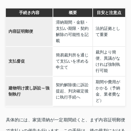
手続き内容
概要
目安と注意点
滞納期間・金額・
支払い期限・契約
法的証拠とし
内容証明郵便
解除の可能性を記
て重要
載
裁判より簡
簡易裁判所を通じ
便、異議がな
支払督促
て支払いを求める
ければ強制執
申立て
行可能
期間や費用が
契約解除後に訴訟
建物明け渡し訴訟～強
かかる（予納
提起、判決確定後
制執行
金、業者費な
に執行手続へ
ど）
具体的には、家賃滞納が一定期間続くと、まず内容証明郵便
で支払いの催告を行います。この手段は、後の裁判における