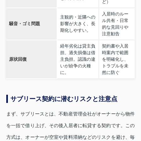
ど）
入居時のルー
主観的・近隣への
ル共有・日常
騒音・ゴミ問題
影響が大きく、長
的な見回りや
期化しやすい。
注意勧告
経年劣化は貸主負
契約書や入居
担、過失損傷は借
時案内で範囲
原状回復
主負担。認識の違
を明確化し、
いが紛争の火種
トラブルを未
に。
然に防ぐ
サブリース契約に潜むリスクと注意点
まず、サブリースとは、不動産管理会社がオーナーから物件
を一括で借り上げ、その後入居者に転貸する契約です。この
方式は、オーナーが空室や賃料滞納などのリスクを避け、毎