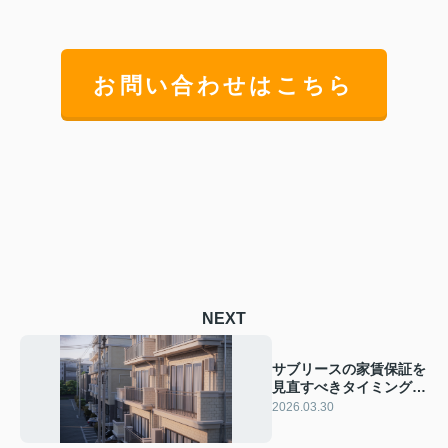
お問い合わせはこちら
NEXT
サブリースの家賃保証を
見直すべきタイミングと
は？ 管理会社変更も含
2026.03.30
めた見直しの進め方を解
説