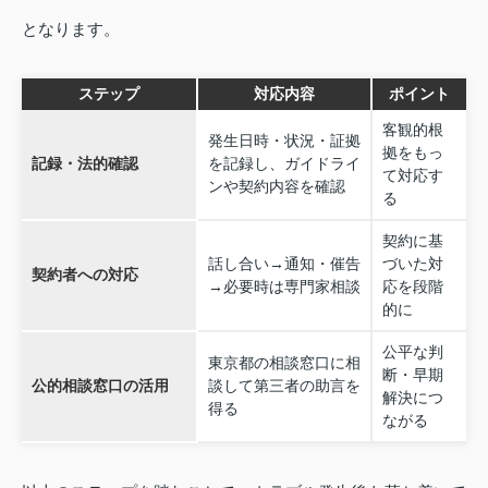
となります。
ステップ
対応内容
ポイント
客観的根
発生日時・状況・証拠
拠をもっ
記録・法的確認
を記録し、ガイドライ
て対応す
ンや契約内容を確認
る
契約に基
話し合い→通知・催告
づいた対
契約者への対応
→必要時は専門家相談
応を段階
的に
公平な判
東京都の相談窓口に相
断・早期
公的相談窓口の活用
談して第三者の助言を
解決につ
得る
ながる